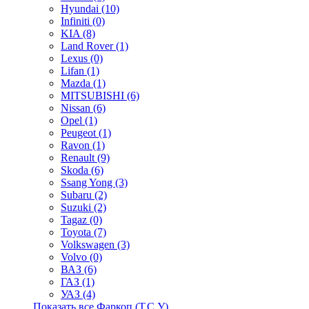
Hyundai (10)
Infiniti (0)
KIA (8)
Land Rover (1)
Lexus (0)
Lifan (1)
Mazda (1)
MITSUBISHI (6)
Nissan (6)
Opel (1)
Peugeot (1)
Ravon (1)
Renault (9)
Skoda (6)
Ssang Yong (3)
Subaru (2)
Suzuki (2)
Tagaz (0)
Toyota (7)
Volkswagen (3)
Volvo (0)
ВАЗ (6)
ГАЗ (1)
УАЗ (4)
Показать все Фаркоп (Т.С.У).