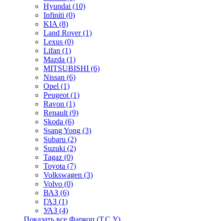
Hyundai (10)
Infiniti (0)
KIA (8)
Land Rover (1)
Lexus (0)
Lifan (1)
Mazda (1)
MITSUBISHI (6)
Nissan (6)
Opel (1)
Peugeot (1)
Ravon (1)
Renault (9)
Skoda (6)
Ssang Yong (3)
Subaru (2)
Suzuki (2)
Tagaz (0)
Toyota (7)
Volkswagen (3)
Volvo (0)
ВАЗ (6)
ГАЗ (1)
УАЗ (4)
Показать все Фаркоп (Т.С.У).