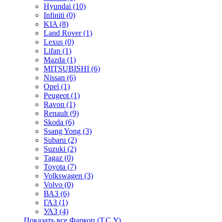
Hyundai (10)
Infiniti (0)
KIA (8)
Land Rover (1)
Lexus (0)
Lifan (1)
Mazda (1)
MITSUBISHI (6)
Nissan (6)
Opel (1)
Peugeot (1)
Ravon (1)
Renault (9)
Skoda (6)
Ssang Yong (3)
Subaru (2)
Suzuki (2)
Tagaz (0)
Toyota (7)
Volkswagen (3)
Volvo (0)
ВАЗ (6)
ГАЗ (1)
УАЗ (4)
Показать все Фаркоп (Т.С.У).