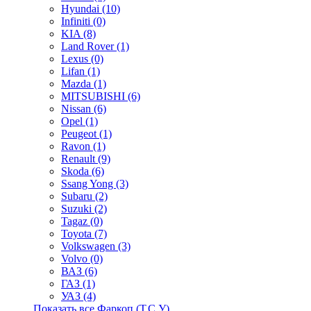
Hyundai (10)
Infiniti (0)
KIA (8)
Land Rover (1)
Lexus (0)
Lifan (1)
Mazda (1)
MITSUBISHI (6)
Nissan (6)
Opel (1)
Peugeot (1)
Ravon (1)
Renault (9)
Skoda (6)
Ssang Yong (3)
Subaru (2)
Suzuki (2)
Tagaz (0)
Toyota (7)
Volkswagen (3)
Volvo (0)
ВАЗ (6)
ГАЗ (1)
УАЗ (4)
Показать все Фаркоп (Т.С.У).