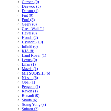
Citroen (0)
Daewoo (5)
Datsun (1)
Fiat (0)
Ford (8)
Geely (0)
Great Wall (1)
Haval (0)
Honda (2)
Hyundai (10)
Infiniti (0)
KIA (8)
Land Rover (1)
Lexus (0)
Lifan (1)
Mazda (1)
MITSUBISHI (6)
Nissan (6)
Opel (1)
Peugeot (1)
Ravon (1)
Renault (9)
Skoda (6)
Ssang Yong (3)
Subaru (2)