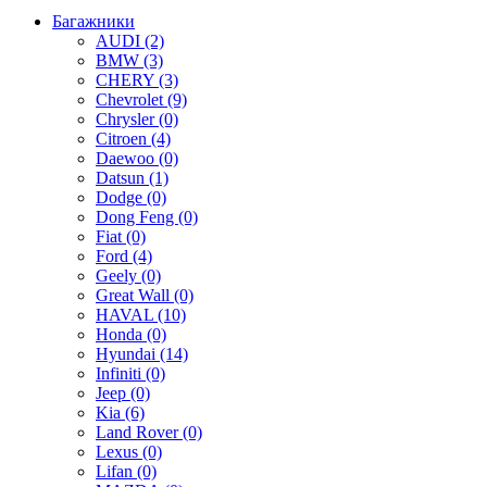
Багажники
AUDI (2)
BMW (3)
CHERY (3)
Chevrolet (9)
Chrysler (0)
Citroen (4)
Daewoo (0)
Datsun (1)
Dodge (0)
Dong Feng (0)
Fiat (0)
Ford (4)
Geely (0)
Great Wall (0)
HAVAL (10)
Honda (0)
Hyundai (14)
Infiniti (0)
Jeep (0)
Kia (6)
Land Rover (0)
Lexus (0)
Lifan (0)