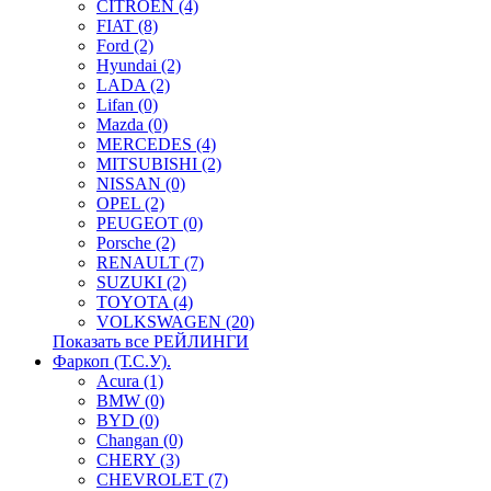
CITROEN (4)
FIAT (8)
Ford (2)
Hyundai (2)
LADA (2)
Lifan (0)
Mazda (0)
MERCEDES (4)
MITSUBISHI (2)
NISSAN (0)
OPEL (2)
PEUGEOT (0)
Porsche (2)
RENAULT (7)
SUZUKI (2)
TOYOTA (4)
VOLKSWAGEN (20)
Показать все РЕЙЛИНГИ
Фаркоп (Т.С.У).
Acura (1)
BMW (0)
BYD (0)
Changan (0)
CHERY (3)
CHEVROLET (7)